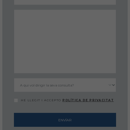
FORMACIÓ
Formació COVIB
Formacions d'altres entitats
Certificats de formacions COVIB
ACTUALITAT
Notícies
HE LLEGIT I ACCEPTO
POLÍTICA DE PRIVACITAT
Revista Col·legial
Notes de premsa
ENVÍAR