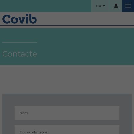
CA
HOME
Usuari
COL·LEGI
Contacte
Benvinguts!
Contrassenya
Organigrama
Comissions assessores
Accés
Projectes socials
Ha oblidat la contrassenya?
Àrea col·legial
Borsa de treball