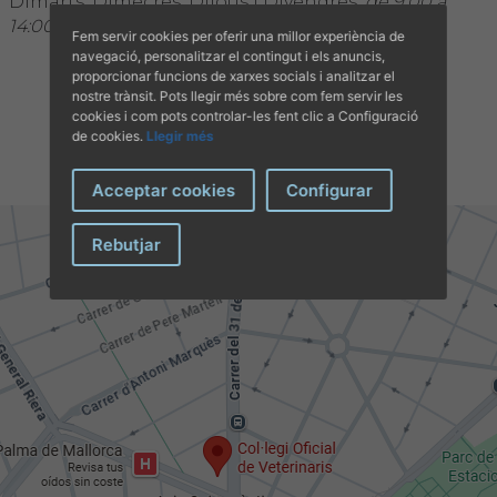
Dimarts, Dimecres, Dijous i Divendres:
de 9:00 a
14:00 hores
Fem servir cookies per oferir una millor experiència de
navegació, personalitzar el contingut i els anuncis,
proporcionar funcions de xarxes socials i analitzar el
nostre trànsit. Pots llegir més sobre com fem servir les
cookies i com pots controlar-les fent clic a Configuració
de cookies.
Llegir més
Acceptar cookies
Configurar
Rebutjar