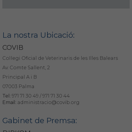
Hemeroteca
IDENTIFICACIÓ ANIMAL
La nostra Ubicació:
INFORMACIÓ A LA CIUTADANIA
COVIB
Centres veterinaris
Col·legi Oficial de Veterinaris de les Illes Balears
Col·legiats
Av. Comte Sallent, 2
Principal A i B
Consells per a les teves mascotes
07003 Palma
Guia Responsable
Tel:
971 71 30 49 / 971 71 30 44
Email:
administracio@covib.org
Salut animal i salut pública
Gabinet de Premsa:
CONTACTE