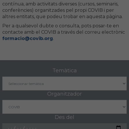
contínua, amb activitats diverses (cursos, seminaris,
conferències) organitzades pel propi COVIB i per
FORMACIÓ
altres entitats, que podeu trobar en aquesta pàgina.
Per a qualsevol dubte o consulta, pots posar-te en
Formació COVIB
contacte amb el COVIB a través del correu electrònic
formacio@covib.org
.
Formacions d'altres entitats
Certificats de formacions COVIB
Temàtica
ACTUALITAT
Notícies
Organitzador
Revista Col·legial
Notes de premsa
Des del