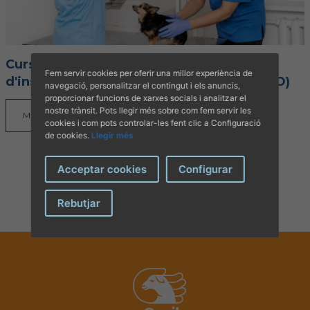
Curs d'acreditació d'operadors
Fem servir cookies per oferir una millor experiència de
d'instal·lacions de radiodiagnòstic (ACPRO)
navegació, personalitzar el contingut i els anuncis,
proporcionar funcions de xarxes socials i analitzar el
nostre trànsit. Pots llegir més sobre com fem servir les
MÉS INFORMACIÓ
cookies i com pots controlar-les fent clic a Configuració
de cookies.
Llegir més
Acceptar cookies
Configurar
Rebutjar