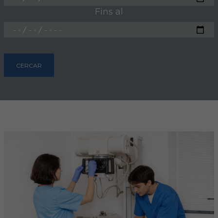
Hemeroteca
Fins al
IDENTIFICACIÓ ANIMAL
INFORMACIÓ A LA CIUTADANIA
CERCAR
Centres veterinaris
Col·legiats
Consells per a les teves mascotes
Guia Responsable
Salut animal i salut pública
CONTACTE