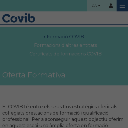
CA
HOME
Formació COVIB
Usuari
COL·LEGI
Formacions d'altres entitats
Certificats de formacions COVIB
Benvinguts!
Contrassenya
Organigrama
Oferta Formativa
Comissions assessores
Accés
Projectes socials
El COVIB té entre els seus fins estratègics oferir als
Ha oblidat la contrassenya?
Àrea col·legial
col·legiats prestacions de formació i qualificació
professional. Per a aconseguir aquest objectiu oferim
en aquest espai una àmplia oferta en formació
Borsa de treball