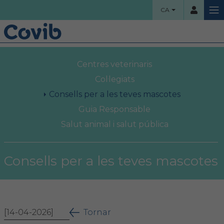
CA
HOME
Centres veterinaris
Usuari
COL·LEGI
Col·legiats
Consells per a les teves mascotes
Benvinguts!
Guia Responsable
Contrassenya
Salut animal i salut pública
Organigrama
Comissions assessores
Consells per a les teves mascotes
Accés
Projectes socials
Ha oblidat la contrassenya?
Àrea col·legial
[14-04-2026]
Tornar
Borsa de treball