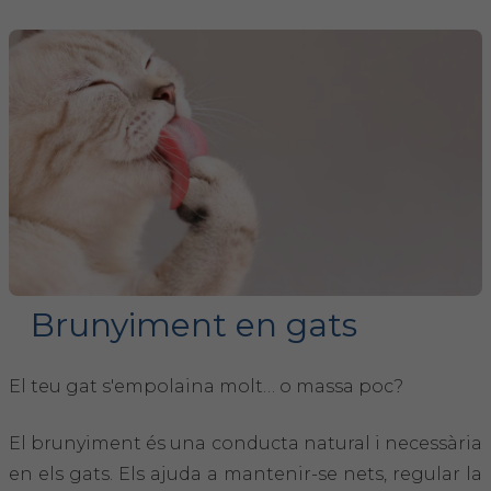
FORMACIÓ
Formació COVIB
Formacions d'altres entitats
Certificats de formacions COVIB
ACTUALITAT
Brunyiment en gats
Notícies
El teu gat s'empolaina molt… o massa poc?
Revista Col·legial
Notes de premsa
El brunyiment és una conducta natural i necessària
en els gats. Els ajuda a mantenir-se nets, regular la