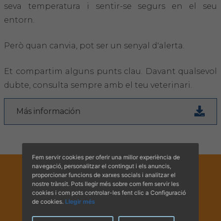
Hemeroteca
seva temperatura i sentir-se segurs en el seu
entorn.
IDENTIFICACIÓ ANIMAL
Però quan canvia, pot ser un senyal d'alerta.
INFORMACIÓ A LA CIUTADANIA
Et compartim alguns punts clau. Davant qualsevol
Centres veterinaris
dubte, consulta sempre amb el teu veterinari.
Col·legiats
Más información
Consells per a les teves mascotes
Guia Responsable
Fem servir cookies per oferir una millor experiència de
navegació, personalitzar el contingut i els anuncis,
proporcionar funcions de xarxes socials i analitzar el
Salut animal i salut pública
nostre trànsit. Pots llegir més sobre com fem servir les
cookies i com pots controlar-les fent clic a Configuració
de cookies.
Llegir més
CONTACTE