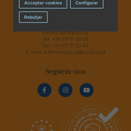
Acceptar cookies
Configurar
Rebutjar
Av. Comte Sallent, 2
Principal A i B - 07003
Palma de Mallorca.
Tel.:
+34 971 71 30 49
Tel.:
+34 971 71 30 44
E-mail:
administracio@covib.org
Segueix-nos