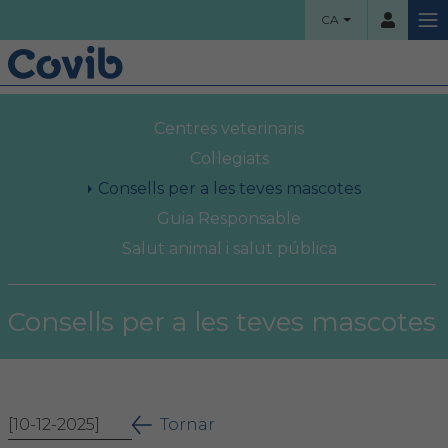
CA
HOME
Centres veterinaris
Usuari
COL·LEGI
Col·legiats
Consells per a les teves mascotes
Benvinguts!
Guia Responsable
Contrassenya
Salut animal i salut pública
Organigrama
Comissions assessores
Consells per a les teves mascotes
Accés
Projectes socials
Ha oblidat la contrassenya?
Àrea col·legial
[10-12-2025]
Tornar
Borsa de treball