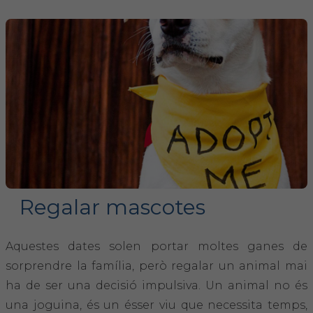
FORMACIÓ
Formació COVIB
Formacions d'altres entitats
Certificats de formacions COVIB
ACTUALITAT
Regalar mascotes
Notícies
Aquestes dates solen portar moltes ganes de
Revista Col·legial
sorprendre la família, però regalar un animal mai
Notes de premsa
ha de ser una decisió impulsiva. Un animal no és
una joguina, és un ésser viu que necessita temps,