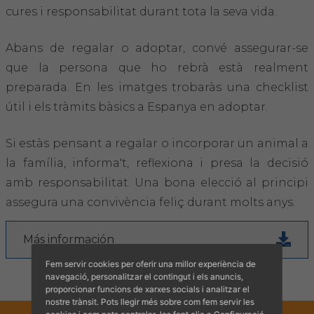
Hemeroteca
cures i responsabilitat durant tota la seva vida.
IDENTIFICACIÓ ANIMAL
Abans de regalar o adoptar, convé assegurar-se
que la persona que ho rebrà està realment
INFORMACIÓ A LA CIUTADANIA
preparada. En les imatges trobaràs una checklist
útil i els tràmits bàsics a Espanya en adoptar.
Centres veterinaris
Si estàs pensant a regalar o incorporar un animal a
Col·legiats
la família, informa't, reflexiona i presa la decisió
amb responsabilitat. Una bona elecció al principi
Consells per a les teves mascotes
assegura una convivència feliç durant molts anys.
Guia Responsable
Más información
Salut animal i salut pública
Fem servir cookies per oferir una millor experiència de
navegació, personalitzar el contingut i els anuncis,
proporcionar funcions de xarxes socials i analitzar el
CONTACTE
nostre trànsit. Pots llegir més sobre com fem servir les