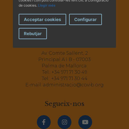
cookies i com pots controlar-les fent clic a Configuració
de cookies.
Llegir més
Acceptar cookies
Configurar
Rebutjar
Av. Comte Sallent, 2
Principal A i B - 07003
Palma de Mallorca.
Tel.:
+34 971 71 30 49
Tel.:
+34 971 71 30 44
E-mail:
administracio@covib.org
Segueix-nos