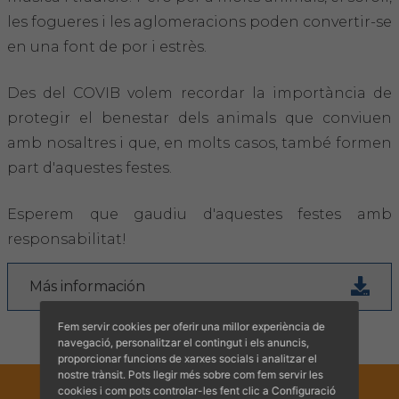
Hemeroteca
les fogueres i les aglomeracions poden convertir-se
en una font de por i estrès.
IDENTIFICACIÓ ANIMAL
Des del COVIB volem recordar la importància de
INFORMACIÓ A LA CIUTADANIA
protegir el benestar dels animals que conviuen
amb nosaltres i que, en molts casos, també formen
Centres veterinaris
part d'aquestes festes.
Col·legiats
Esperem que gaudiu d'aquestes festes amb
Consells per a les teves mascotes
responsabilitat!
Guia Responsable
Más información
Salut animal i salut pública
Fem servir cookies per oferir una millor experiència de
navegació, personalitzar el contingut i els anuncis,
proporcionar funcions de xarxes socials i analitzar el
CONTACTE
nostre trànsit. Pots llegir més sobre com fem servir les
cookies i com pots controlar-les fent clic a Configuració