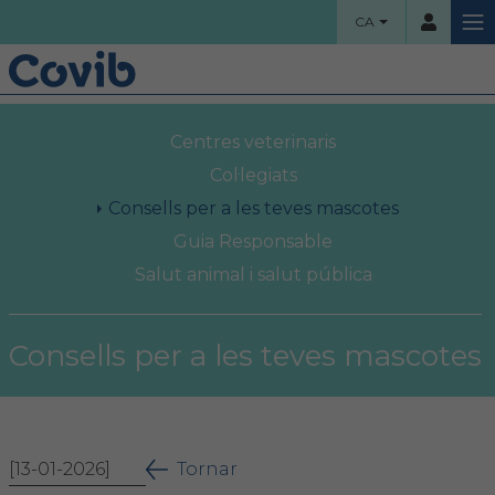
CA
HOME
Centres veterinaris
Usuari
COL·LEGI
Col·legiats
Consells per a les teves mascotes
Benvinguts!
Guia Responsable
Contrassenya
Salut animal i salut pública
Organigrama
Comissions assessores
Consells per a les teves mascotes
Accés
Projectes socials
Ha oblidat la contrassenya?
Àrea col·legial
[13-01-2026]
Tornar
Borsa de treball