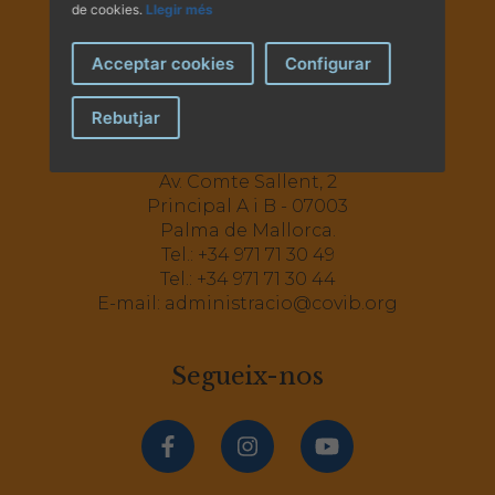
de cookies.
Llegir més
Acceptar cookies
Configurar
Rebutjar
Av. Comte Sallent, 2
Principal A i B - 07003
Palma de Mallorca.
Tel.:
+34 971 71 30 49
Tel.:
+34 971 71 30 44
E-mail:
administracio@covib.org
Segueix-nos