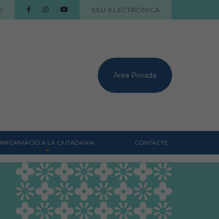
9
SEU ELECTRÒNICA
Àrea Privada
INFORMACIÓ A LA CIUTADANIA
CONTACTE
Centres veterinaris
Col·legiats
Consells per a les teves
mascotes