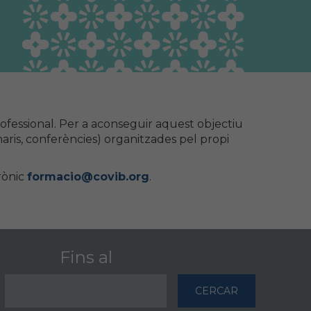
Guia Responsable
Salut animal i salut
pública
 professional. Per a aconseguir aquest objectiu
aris, conferències) organitzades pel propi
rònic
formacio@covib.org
.
Fins al
CERCAR