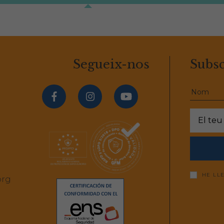
Segueix-nos
Subsc
HE LL
org