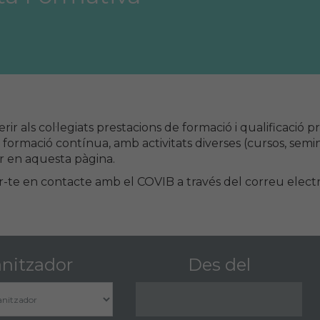
erir als col·legiats prestacions de formació i qualificació
formació contínua, amb activitats diverses (cursos, semin
ar en aquesta pàgina.
r-te en contacte amb el COVIB a través del correu elect
nitzador
Des del