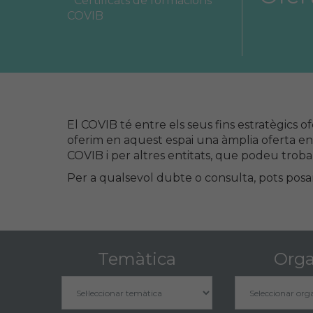
Certificats de formacions
Àrea col·legial
COVIB
Borsa de treball
El COVIB té entre els seus fins estratègics of
oferim en aquest espai una àmplia oferta en 
COVIB i per altres entitats, que podeu trob
Per a qualsevol dubte o consulta, pots posa
Temàtica
Orga