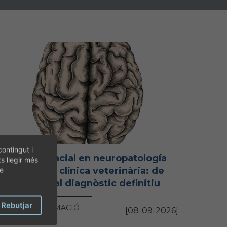
contingut i
Microcredencial en neuropatología
ts llegir més
aplicada a la clínica veterinària: de
de
l'exploració al diagnòstic definitiu
Rebutjar
MÉS INFORMACIÓ
[08-09-2026]