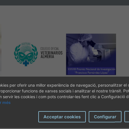
kies per oferir una millor experiència de navegació, personalitzar el 
XXVIII Premi Nacional de Recerca
roporcionar funcions de xarxes socials i analitzar el nostre trànsit. Po
2026 "Francisco Fernández López"
servir les cookies i com pots controlar-les fent clic a Configuració 
ir més
Acceptar cookies
Configurar
MÉS INFORMACIÓ
]
[07-09-2026]