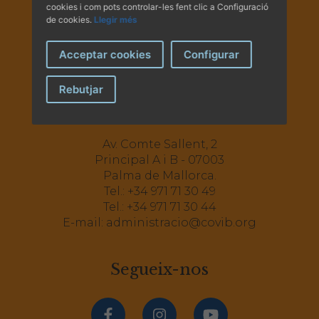
cookies i com pots controlar-les fent clic a Configuració
de cookies.
Llegir més
Acceptar cookies
Configurar
Rebutjar
Av. Comte Sallent, 2
Principal A i B - 07003
Palma de Mallorca.
Tel.:
+34 971 71 30 49
Tel.:
+34 971 71 30 44
E-mail:
administracio@covib.org
Segueix-nos