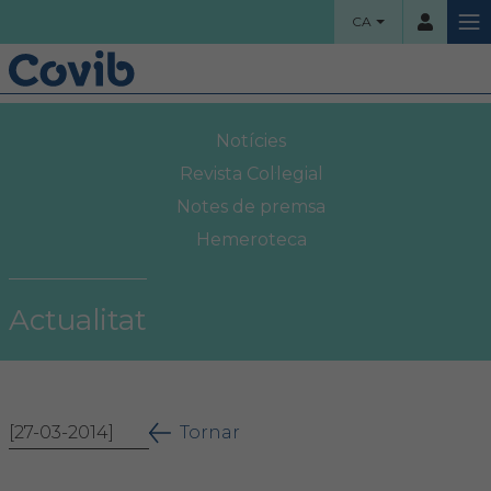
CA
HOME
Notícies
Usuari
COL·LEGI
Revista Col·legial
Notes de premsa
Benvinguts!
Hemeroteca
Contrassenya
Organigrama
Actualitat
Comissions assessores
Accés
Projectes socials
Ha oblidat la contrassenya?
[27-03-2014]
Àrea col·legial
Tornar
Borsa de treball