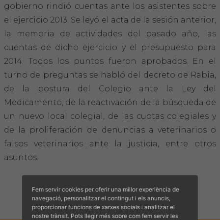
Hemeroteca
gobierno rindió cuentas ante los asistentes sobre
el ejercicio 2013. Se leyó el acta de la sesión anterior,
IDENTIFICACIÓ ANIMAL
la memoria de actividades del pasado año, las
cuentas de dicho ejercicio y el presupuesto para
INFORMACIÓ A LA CIUTADANIA
2014. Todos los puntos fueron aprobados. En el
turno de preguntas se habló del decreto de Rabia,
Centres veterinaris
de la postura del Colegio ante la Ley del
Medicamento, de la reactivación de la búsqueda de
Col·legiats
un nuevo local colegial, de las cuotas colegiales y
de la proliferación de denuncias a veterinarios o
Consells per a les teves mascotes
falsos veterinarios ante la justicia, entre otros
Guia Responsable
asuntos.
Salut animal i salut pública
Fem servir cookies per oferir una millor experiència de
navegació, personalitzar el contingut i els anuncis,
CONTACTE
proporcionar funcions de xarxes socials i analitzar el
nostre trànsit. Pots llegir més sobre com fem servir les