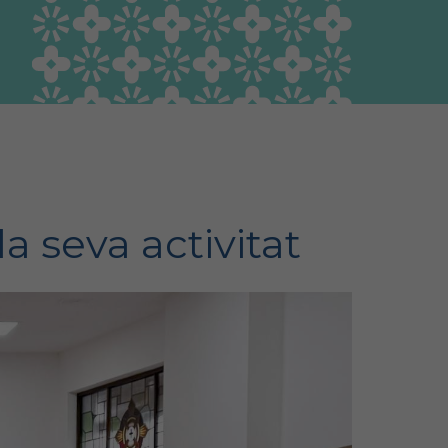
Guia Responsable
Salut animal i salut
pública
a seva activitat