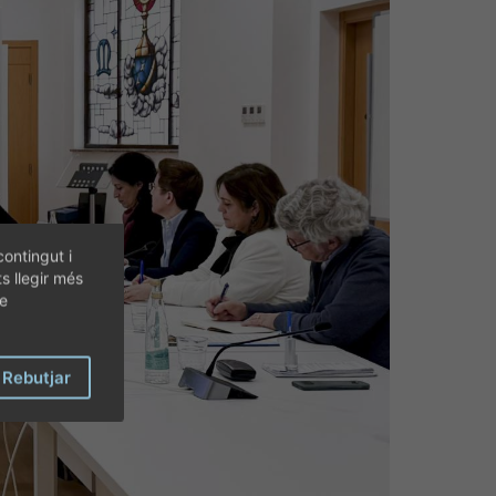
contingut i
ts llegir més
de
Rebutjar