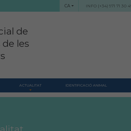
CA
INFO (+34) 971 71 30 4
cial de
 de les
rs
ACTUALITAT
IDENTIFICACIÓ ANIMAL
Notícies
Revista Col·legial
Notes de premsa
Hemeroteca
alitat