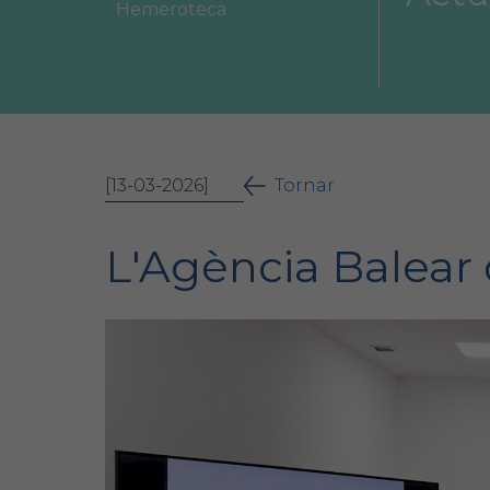
Hemeroteca
Àrea col·legial
Borsa de treball
[13-03-2026]
Tornar
L'Agència Balear d