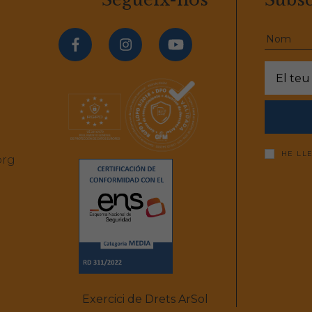
HE LL
org
Exercici de Drets ArSol