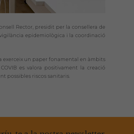
onsell Rector, presidit per la consellera de
vigilància epidemiològica i la coordinació
ia exerceix un paper fonamental en àmbits
 COVIB es valora positivament la creació
nt possibles riscos sanitaris.
ríu-te a la nostra newsletter