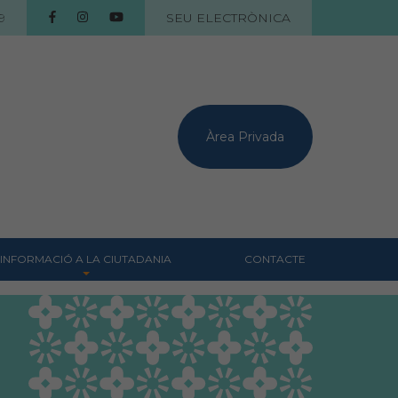
9
SEU ELECTRÒNICA
Àrea Privada
INFORMACIÓ A LA CIUTADANIA
CONTACTE
Centres veterinaris
Col·legiats
Consells per a les teves
mascotes