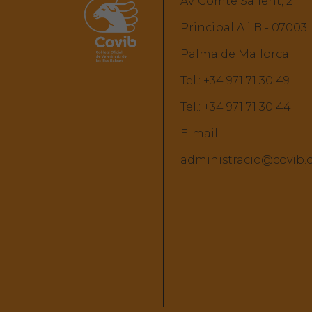
Av. Comte Sallent, 2
Principal A i B - 07003
Palma de Mallorca.
Tel.:
+34 971 71 30 49
Tel.:
+34 971 71 30 44
E-mail:
administracio@covib.