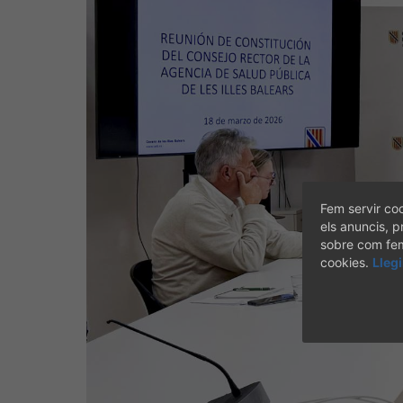
Fem servir coo
els anuncis, p
sobre com fem 
cookies.
Lleg