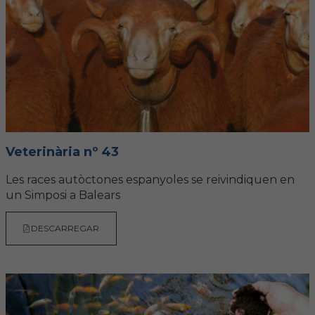
FORMACIÓ
Formació COVIB
Formacions d'altres entitats
Certificats de formacions COVIB
Veterinària nº 43
Les races autòctones espanyoles se reivindiquen en
ACTUALITAT
un Simposi a Balears
Notícies
DESCARREGAR
Revista Col·legial
Notes de premsa