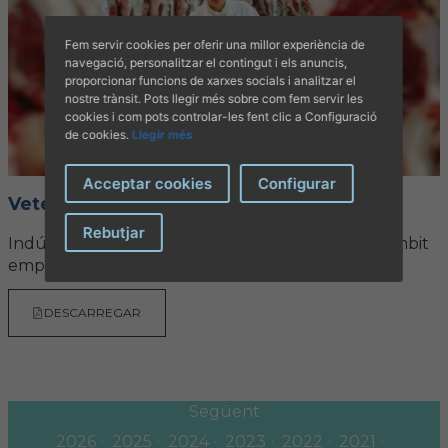
Fem servir cookies per oferir una millor experiència de
navegació, personalitzar el contingut i els anuncis,
proporcionar funcions de xarxes socials i analitzar el
nostre trànsit. Pots llegir més sobre com fem servir les
cookies i com pots controlar-les fent clic a Configuració
de cookies.
Llegir més
Acceptar cookies
Configurar
Veterinària nº 40
Rebutjar
Indústries càrnies, la seguretat alimentària en l’àmbit
empresarial
DESCARREGAR
Següent
2026
2025
2024
2023
2022
2021