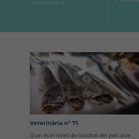
Hemeroteca
Àrea col·legial
Borsa de treball
Veterinària nº 71
Quin és el nivell de toxicitat del peix que