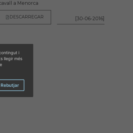
cavall a Menorca
DESCARREGAR
[30-06-2016]
contingut i
ts llegir més
de
Rebutjar