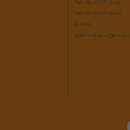
Tel.:
+34 971 71 30 49
Tel.:
+34 971 71 30 44
E-mail:
administracio@covib.