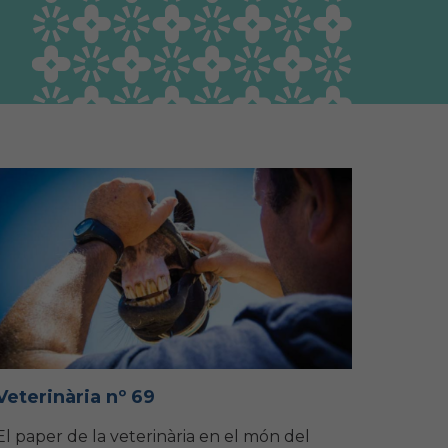
Guia Responsable
Salut animal i salut
pública
Veterinària nº 69
El paper de la veterinària en el món del