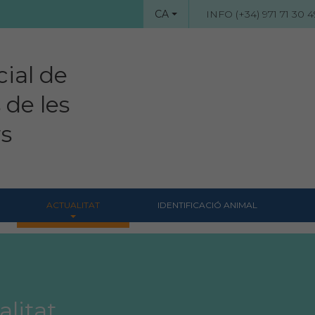
CA
INFO (+34) 971 71 30 4
cial de
 de les
rs
ACTUALITAT
IDENTIFICACIÓ ANIMAL
Notícies
Revista Col·legial
Notes de premsa
alitat
Hemeroteca