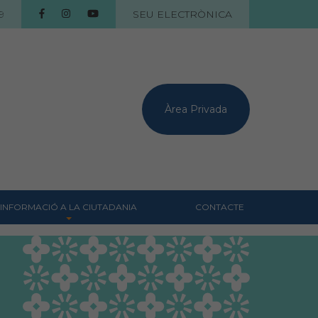
9
SEU ELECTRÒNICA
Àrea Privada
INFORMACIÓ A LA CIUTADANIA
CONTACTE
Centres veterinaris
Col·legiats
Consells per a les teves
mascotes