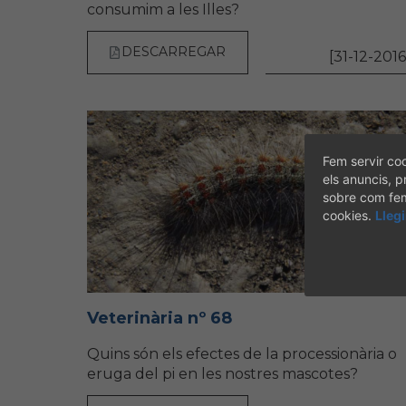
consumim a les Illes?
DESCARREGAR
[31-12-2016
Fem servir coo
els anuncis, p
sobre com fem 
cookies.
Lleg
Veterinària nº 68
Quins són els efectes de la processionària o
eruga del pi en les nostres mascotes?