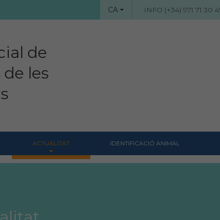
CA
INFO (+34) 971 71 30 4
cial de
 de les
rs
ACTUALITAT
IDENTIFICACIÓ ANIMAL
Notícies
Revista Col·legial
Notes de premsa
alitat
Hemeroteca