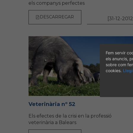
els companys perfectes
DESCARREGAR
[31-12-2012
Fem servir coo
els anuncis, p
sobre com fem 
cookies.
Lleg
Veterinària nº 52
Els efectes de la crisi en la professió
veterinària a Balears