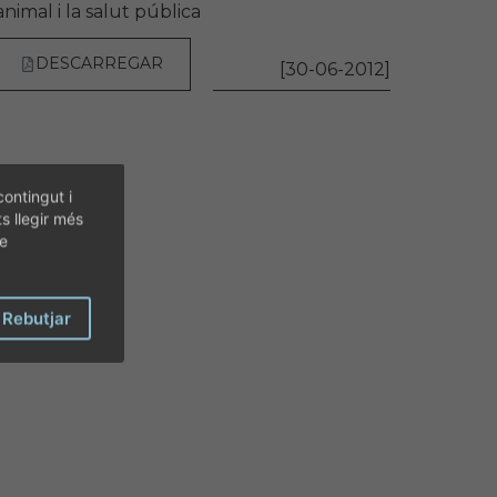
animal i la salut pública
DESCARREGAR
[30-06-2012]
contingut i
ts llegir més
de
Rebutjar