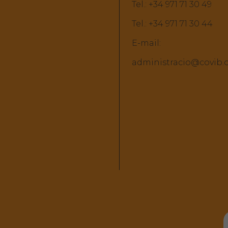
Tel.:
+34 971 71 30 49
Tel.:
+34 971 71 30 44
E-mail:
administracio@covib.