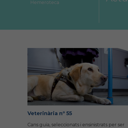
Hemeroteca
Àrea col·legial
Borsa de treball
Veterinària nº 55
Cans guia, seleccionats i ensinistrats per ser