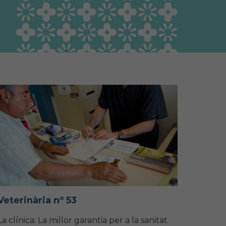
Guia Responsable
Salut animal i salut
pública
Veterinària nº 53
La clínica: La millor garantia per a la sanitat