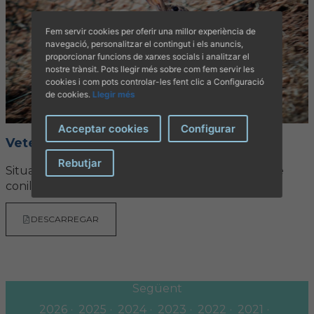
Fem servir cookies per oferir una millor experiència de
navegació, personalitzar el contingut i els anuncis,
proporcionar funcions de xarxes socials i analitzar el
nostre trànsit. Pots llegir més sobre com fem servir les
cookies i com pots controlar-les fent clic a Configuració
de cookies.
Llegir més
Acceptar cookies
Configurar
Veterinària nº 72
Rebutjar
Situació del projecte per recuperar la població de
conills silvestres a Mallorca
DESCARREGAR
Següent
2026
2025
2024
2023
2022
2021