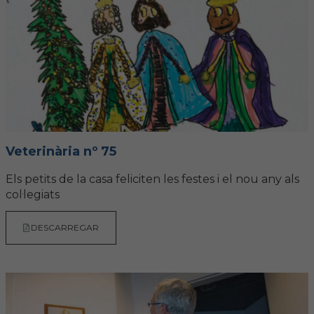
FORMACIÓ
Formació COVIB
Formacions d'altres entitats
Certificats de formacions COVIB
Veterinària nº 75
Els petits de la casa feliciten les festes i el nou any als
ACTUALITAT
col·legiats
Notícies
DESCARREGAR
Revista Col·legial
Notes de premsa