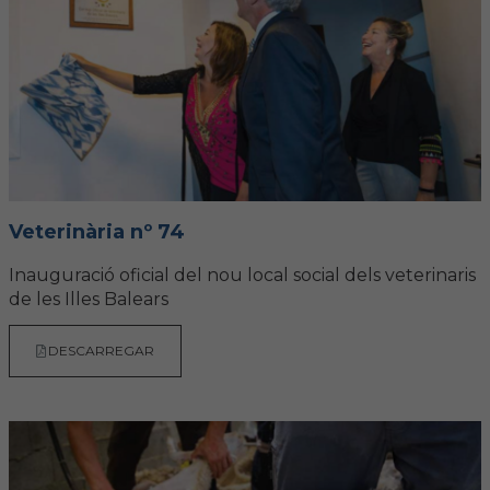
Hemeroteca
IDENTIFICACIÓ ANIMAL
INFORMACIÓ A LA CIUTADANIA
Centres veterinaris
Veterinària nº 74
Col·legiats
Inauguració oficial del nou local social dels veterinaris
Consells per a les teves mascotes
de les Illes Balears
Guia Responsable
DESCARREGAR
Salut animal i salut pública
CONTACTE