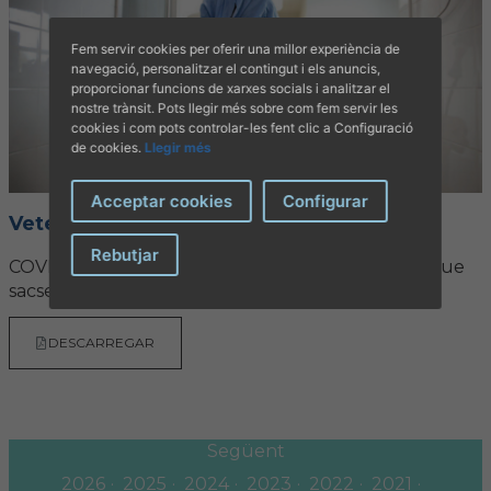
Fem servir cookies per oferir una millor experiència de
navegació, personalitzar el contingut i els anuncis,
proporcionar funcions de xarxes socials i analitzar el
nostre trànsit. Pots llegir més sobre com fem servir les
cookies i com pots controlar-les fent clic a Configuració
de cookies.
Llegir més
Acceptar cookies
Configurar
Veterinària nº 84
Rebutjar
COVID-19: com ha afectat el terratrèmol sanitari que
sacseja el planeta a la veterinària balear
DESCARREGAR
Següent
2026
2025
2024
2023
2022
2021