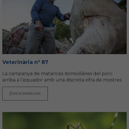
FORMACIÓ
Formació COVIB
Formacions d'altres entitats
Certificats de formacions COVIB
Veterinària nº 87
La campanya de matances domiciliàries del porc
ACTUALITAT
arriba a l’equador amb una discreta xifra de mostres
Notícies
DESCARREGAR
Revista Col·legial
Notes de premsa