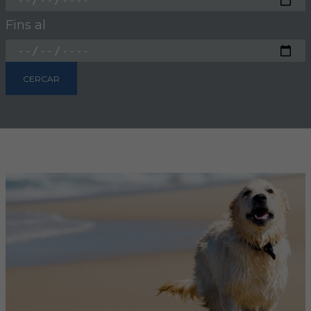
Fins al
FORMACIÓ
Formació COVIB
CERCAR
Formacions d'altres entitats
Certificats de formacions COVIB
ACTUALITAT
Notícies
Revista Col·legial
Notes de premsa