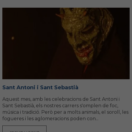
Sant Antoni i Sant Sebastià
Aquest mes, amb les celebracions de Sant Antoni i
Sant Sebastià, els nostres carrers s'omplen de foc,
música i tradició. Però per a molts animals, el soroll, les
fogueres i les aglomeracions poden con...