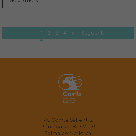
SEGUIR LLEGINT
1
2
3
4
5
Següent
Av. Comte Sallent, 2
Principal A i B - 07003
Palma de Mallorca.