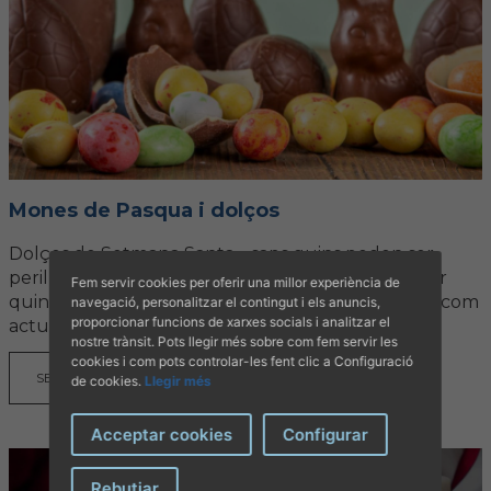
Mones de Pasqua i dolços
Dolços de Setmana Santa… saps quins poden ser
perillosos per a gossos i gats? Llisca per a descobrir
Fem servir cookies per oferir una millor experiència de
quins aliments evitar, per què poden afectar-los i com
navegació, personalitzar el contingut i els anuncis,
proporcionar funcions de xarxes socials i analitzar el
actuar davant una ingesta. Prevenir és...
nostre trànsit. Pots llegir més sobre com fem servir les
cookies i com pots controlar-les fent clic a Configuració
SEGUIR LLEGINT
de cookies.
Llegir més
Acceptar cookies
Configurar
Rebutjar