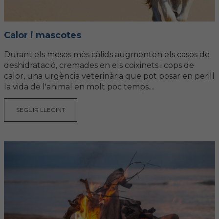
Hemeroteca
IDENTIFICACIÓ ANIMAL
Calor i mascotes
Durant els mesos més càlids augmenten els casos de
INFORMACIÓ A LA CIUTADANIA
deshidratació, cremades en els coixinets i cops de
calor, una urgència veterinària que pot posar en perill
Centres veterinaris
la vida de l'animal en molt poc temps....
Col·legiats
SEGUIR LLEGINT
Consells per a les teves mascotes
Guia Responsable
Salut animal i salut pública
CONTACTE