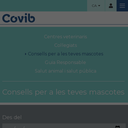
CA
HOME
Centres veterinaris
Usuari
COL·LEGI
Col·legiats
Consells per a les teves mascotes
Benvinguts!
Guia Responsable
Contrassenya
Salut animal i salut pública
Organigrama
Comissions assessores
Consells per a les teves mascotes
Accés
Projectes socials
Ha oblidat la contrassenya?
Àrea col·legial
Des del
Borsa de treball