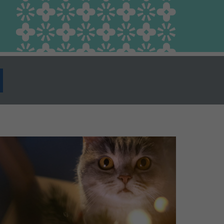
Guia Responsable
Salut animal i salut
pública