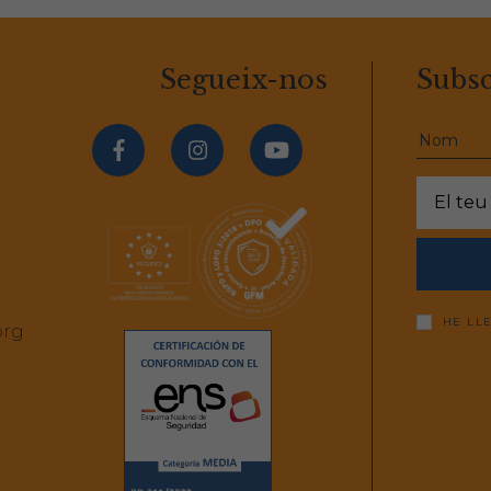
Segueix-nos
Subsc
HE LL
org