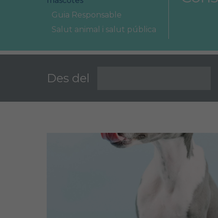
mascotes
Àrea col·legial
Guia Responsable
Borsa de treball
Salut animal i salut pública
Des del