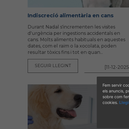
Indiscreció alimentària en cans
Durant Nadal s'incrementen les visites
d'urgència per ingestions accidentals en
cans. Molts aliments habituals en aquestes
dates, com el raïm o la xocolata, poden
resultar tòxics fins i tot en quan...
SEGUIR LLEGINT
[11-12-2025
Fem servir coo
els anuncis, p
sobre com fem 
cookies.
Lleg