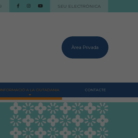
9
SEU ELECTRÒNICA
Àrea Privada
INFORMACIÓ A LA CIUTADANIA
CONTACTE
Centres veterinaris
Col·legiats
Consells per a les teves
mascotes