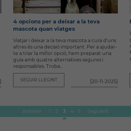
4 opcions per a deixar a la teva
mascota quan viatges
Viatjar i deixar a la teva mascota a cura d'uns
altres és una decisió important. Per a ajudar-
te a triar la millor opció, hem preparat una
guia amb quatre alternatives segures i
responsables. Troba...
SEGUIR LLEGINT
]
[20-11-2025]
Anterior
1
2
3
4
5
Següent