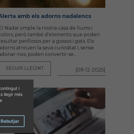
Alerta amb els adorns nadalencs
El Nadal omple la nostra casa de llums i
colors, però també d'elements que poden
resultar perillosos per a gossos i gats. Els
adorns atreuen la seva curiositat i, sense
adonar-nos, poden convertir-se...
SEGUIR LLEGINT
[09-12-2025]
contingut i
ts llegir més
de
Rebutjar