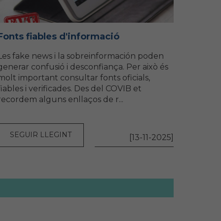
Fonts fiables d'informació
Les fake news i la sobreinformación poden
generar confusió i desconfiança. Per això és
molt important consultar fonts oficials,
fiables i verificades. Des del COVIB et
recordem alguns enllaços de r...
SEGUIR LLEGINT
[13-11-2025]