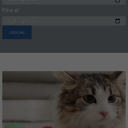
Fins al
FORMACIÓ
Formació COVIB
CERCAR
Formacions d'altres entitats
Certificats de formacions COVIB
ACTUALITAT
Notícies
Revista Col·legial
Notes de premsa