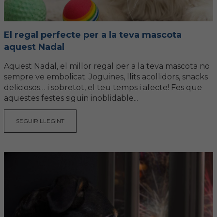
Hemeroteca
IDENTIFICACIÓ ANIMAL
El regal perfecte per a la teva mascota
aquest Nadal
INFORMACIÓ A LA CIUTADANIA
Aquest Nadal, el millor regal per a la teva mascota no
sempre ve embolicat. Joguines, llits acollidors, snacks
Centres veterinaris
deliciosos… i sobretot, el teu temps i afecte! Fes que
aquestes festes siguin inoblidable...
Col·legiats
SEGUIR LLEGINT
Consells per a les teves mascotes
Guia Responsable
Salut animal i salut pública
CONTACTE