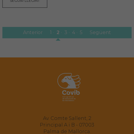
SEGUIR LLEGINT
Anterior
1
2
3
4
5
Següent
Av. Comte Sallent, 2
Principal A i B - 07003
Palma de Mallorca.