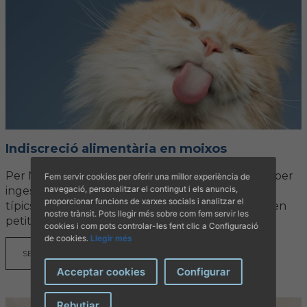
Indiscreció alimentària en moixos
Per Nadal augmenten les urgències veterinàries per
Fem servir cookies per oferir una millor experiència de
navegació, personalitzar el contingut i els anuncis,
ingestions accidentals en moixos. Alguns aliments
proporcionar funcions de xarxes socials i analitzar el
típics com a raïm o la xocolata són tòxics fins i tot en
nostre trànsit. Pots llegir més sobre com fem servir les
petites quantitats. També és freqüent que...
cookies i com pots controlar-les fent clic a Configuració
de cookies.
Llegir més
SEGUIR LLEGINT
Acceptar cookies
Configurar
Rebutjar