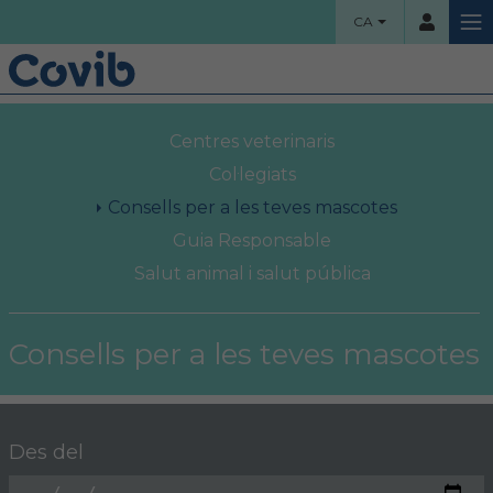
CA
HOME
Centres veterinaris
Usuari
COL·LEGI
Col·legiats
Consells per a les teves mascotes
Benvinguts!
Guia Responsable
Contrassenya
Salut animal i salut pública
Organigrama
Comissions assessores
Consells per a les teves mascotes
Accés
Projectes socials
Ha oblidat la contrassenya?
Àrea col·legial
Des del
Borsa de treball